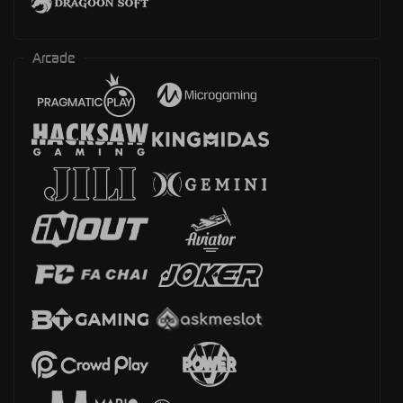
Arcade