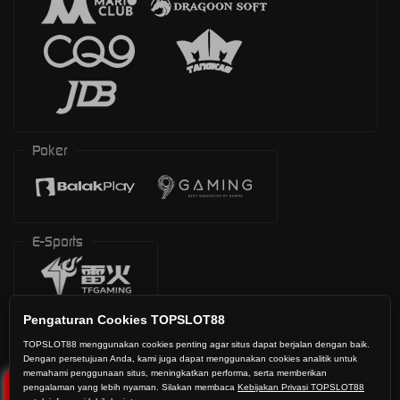
Poker
E-Sports
Pengaturan Cookies TOPSLOT88
Sabung Ayam
TOPSLOT88 menggunakan cookies penting agar situs dapat berjalan dengan baik.
Tap Me!
Dengan persetujuan Anda, kami juga dapat menggunakan cookies analitik untuk
memahami penggunaan situs, meningkatkan performa, serta memberikan
pengalaman yang lebih nyaman. Silakan membaca
Kebijakan Privasi TOPSLOT88