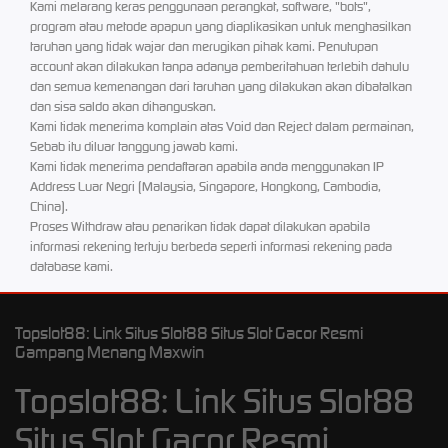
Kami melarang keras penggunaan perangkat, software, "bots",
program atau metode apapun yang diaplikasikan untuk menghasilkan
taruhan yang tidak wajar dan merugikan pihak kami. Penutupan
account akan dilakukan tanpa adanya pemberitahuan terlebih dahulu
dan semua kemenangan dari taruhan yang dilakukan akan dibatalkan
dan sisa saldo akan dihanguskan.
Kami tidak menerima komplain atas Void dan Reject dalam permainan,
Sebab itu diluar tanggung jawab kami.
Kami tidak menerima pendaftaran apabila anda menggunakan IP
Address Luar Negri (Malaysia, Singapore, Hongkong, Cambodia,
China).
Proses Withdraw atau penarikan tidak dapat dilakukan apabila
informasi rekening tertuju berbeda seperti informasi rekening pada
database kami.
Topslot88: Link Situs Slot88 Situs Slot Gacor Resmi
Gampang Menang Maxwin
Topslot88: Link Situs Slot88
Situs Slot Gacor Resmi