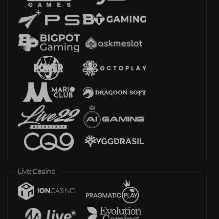
Live Casino