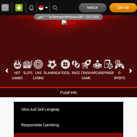
MASUK
DAFTAR
yax****fa Berhasil Withdraw IDR 1.507.000
HOT
SLOTS
LIVE
OLAHRAGA
TOGEL
RACE
CRASH
ARCADE
POKER
E-
SABUN
GAMES
CASINO
GAME
SPORTS
AYAM
Pusat Info
Situs Judi Slot Lengkap
Responsible Gambling