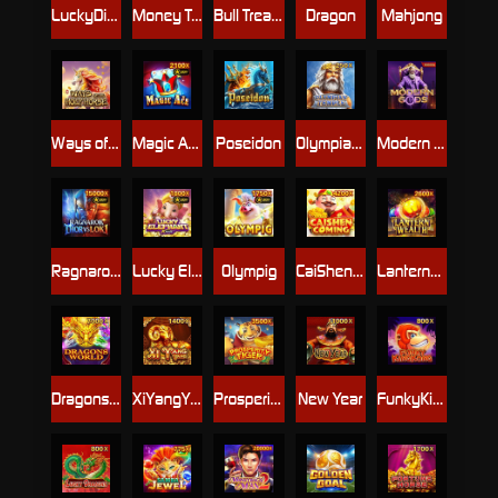
LuckyDiamond
Money Tree - Hyper Wild
Bull Treasure
Dragon
Mahjong
Ways of the Holy Horse
Magic Ace
Poseidon
Olympian Temple
Modern Gods
Ragnarok : Thor VS Loki
Lucky Elephant X-Huge
Olympig
CaiShen Coming
LanternWealth
DragonsWorld
XiYangYang
Prosperity Tiger
New Year
FunkyKingKong