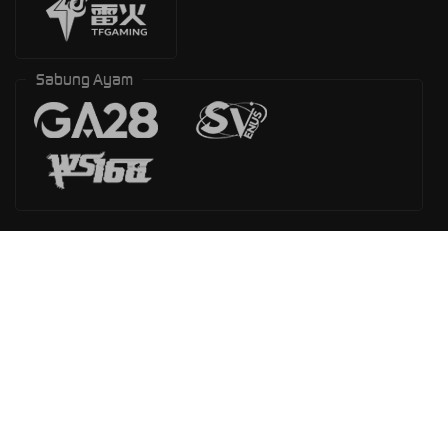
Sabung Ayam