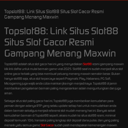
Topslot88: Link Situs Slot88 Situs Slot Gacor Resmi
Gampang Menang Maxwin
Topslot88: Link Situs Slot88
Situs Slot Gacor Resmi
Gampang Menang Maxwin
Topslot88 adalah situs slot gacor hari ini yang menyediakan
Slot88
resmi gampang maxwin
klik link daftar untuk mulai bermain game viral 2025. Slot88 saat ini sudah menjadi situs slot
online gacor terbaik yang bisa membuat peluang menang maxwin semakin besar. Bukan
hanya slot88 saja, situs slot terpercaya seperti Pragmatic Play, Habanero, PG Soft,
Microgaming juga wajib anda coba mainkan jika ingin menjadi kaya. Topslot88 di jamin
memberikan pengalaman bermain paling mengesankan selain menguntungkan dan juga
aman.
Sebagai situs slot paling gacor hari ini, Topslot88 juga memberikan kemudahan para
pemain dengan adanya RTP yang selalu update setiap hari untuk memudahkan anda
dalam bermain sekaligus menjadi referensi slot mudah menang hari ini. Banyak sekali
kemudahan bermain di Topslot88 seperti, akses mudah ke situs slot88 resmi, minimal
deposit termurah 10rb, transaksi paling lengkap slot deposit dana pulsa, dan yang paling
menarik yaitu semua game
Slot Gacor
sudah pasti mendapakan kemenangan maxwin.