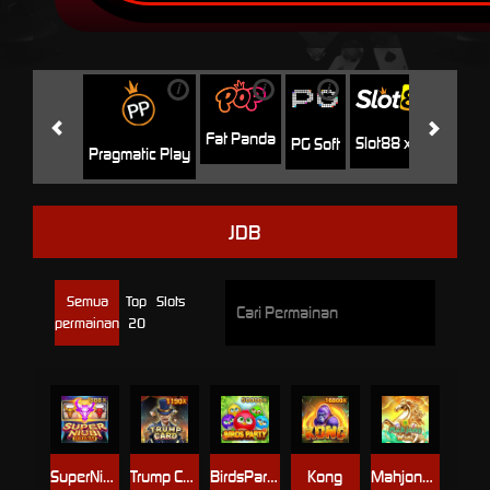
i
i
i
i
i
Facha
Fat Panda
Slot88 x PP
PG Soft
Pragmatic Play
JDB
Semua
Top
Slots
permainan
20
SuperNiubiDeluxe
Trump Card
BirdsParty
Kong
Mahjong Wins