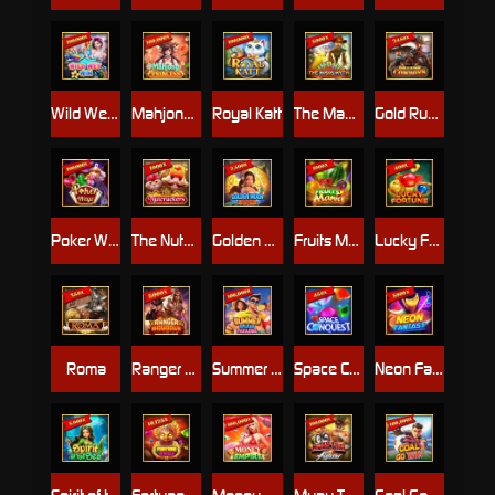
Wild Wet Win
Mahjong Princess
Royal Katt
The Maya Myth
Gold Rush Cowboys
Poker Ways
The Nutcrackers
Golden Moon Empire
Fruits Mania
Lucky Fortune
Roma
Ranger Showdown
Summer Splash Paradise
Space Conquest
Neon Fantasy