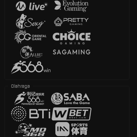
Olahraga