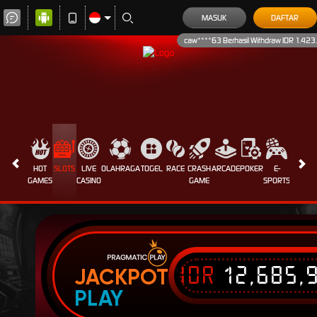
MASUK
DAFTAR
caw****63 Berhasil Withdraw IDR 1.42
HOT
SLOTS
LIVE
OLAHRAGA
TOGEL
RACE
CRASH
ARCADE
POKER
E-
SABUN
GAMES
CASINO
GAME
SPORTS
AYAM
IDR
12,685,
JACKPOT
PLAY