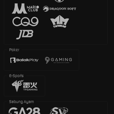
Poker
E-Sports
Sabung Ayam