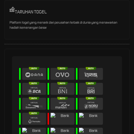
TARUHAN TOGEL
Platform togel yang menarik dari perusahan terbaik di dunia yang menawarkan
hadiah kemenangan besar