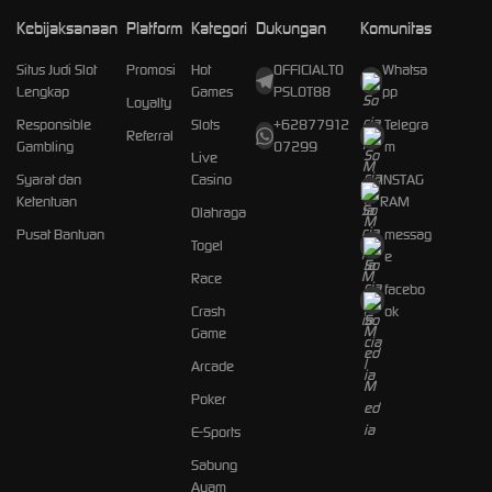
Kebijaksanaan
Platform
Kategori
Dukungan
Komunitas
Situs Judi Slot
Promosi
Hot
OFFICIALTO
Whatsa
Lengkap
Games
PSLOT88
pp
Loyalty
Responsible
Slots
+62877912
Telegra
Referral
Gambling
07299
m
Live
Syarat dan
Casino
INSTAG
Ketentuan
RAM
Olahraga
Pusat Bantuan
messag
Togel
e
Race
facebo
Crash
ok
Game
Arcade
Poker
E-Sports
Sabung
Ayam