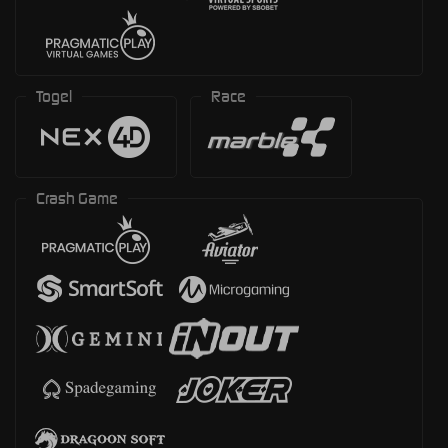
Togel
Race
Crash Game