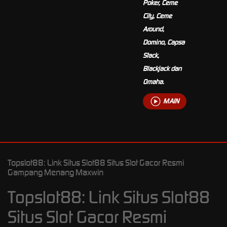
Poker, Ceme
City, Ceme
Around,
Domino, Capsa
Stack,
Blackjack dan
Omaha.
MAIN
Topslot88: Link Situs Slot88 Situs Slot Gacor Resmi
Gampang Menang Maxwin
Topslot88: Link Situs Slot88
Situs Slot Gacor Resmi