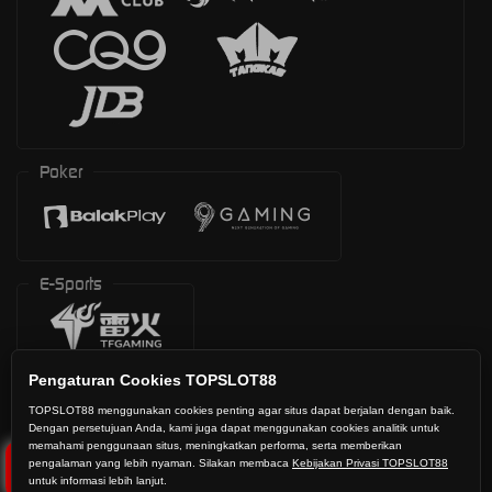
Poker
E-Sports
Pengaturan Cookies TOPSLOT88
Sabung Ayam
TOPSLOT88 menggunakan cookies penting agar situs dapat berjalan dengan baik.
Tap Me!
Dengan persetujuan Anda, kami juga dapat menggunakan cookies analitik untuk
memahami penggunaan situs, meningkatkan performa, serta memberikan
pengalaman yang lebih nyaman. Silakan membaca
Kebijakan Privasi TOPSLOT88
untuk informasi lebih lanjut.